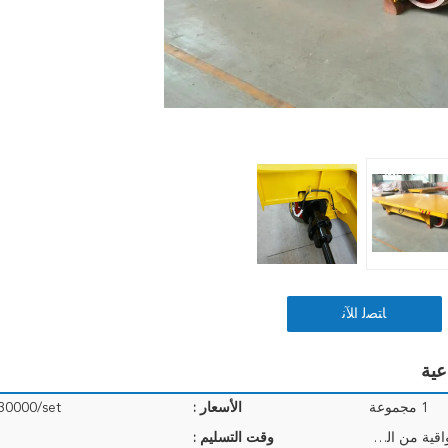
ﺎﺘﺼﻟ ﺍﻶﻧ
1 مجموعة
الأسعار :
30000/set
معبأة بقطعة قماش بلاستيكية واقية من المطر
وقت التسليم :