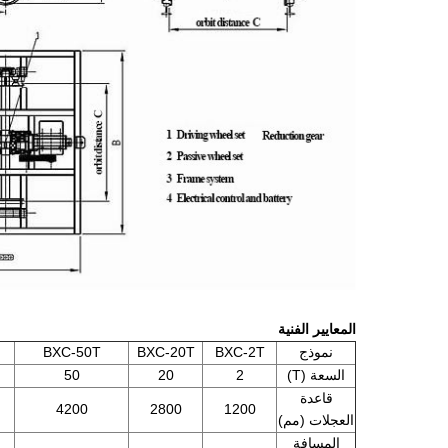
المعايير الفنية
نموذج
BXC-2T
BXC-20T
BXC-50T
السعة (T)
2
20
50
قاعدة
4200
2800
1200
العجلات (مم)
المسافة