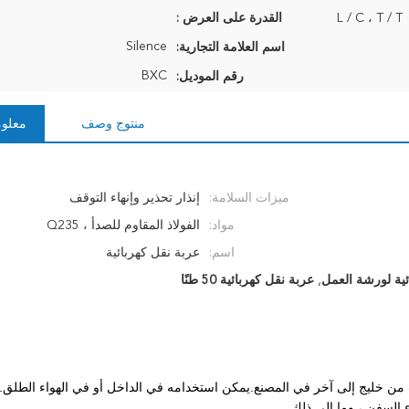
L / C ، T / T
القدرة على العرض :
Silence
اسم العلامة التجارية:
BXC
رقم الموديل:
منتوج وصف
معلوم
ميزات السلامة:
إنذار تحذير وإنهاء التوقف
مواد:
الفولاذ المقاوم للصدأ ، Q235
اسم:
عربة نقل كهربائية
ئية لورشة العمل
,
عربة نقل كهربائية 50 طنًا
عدات من خليج إلى آخر في المصنع.يمكن استخدامه في الداخل أو في الهواء الطلق
ء السفن ، وما إلى ذلك.