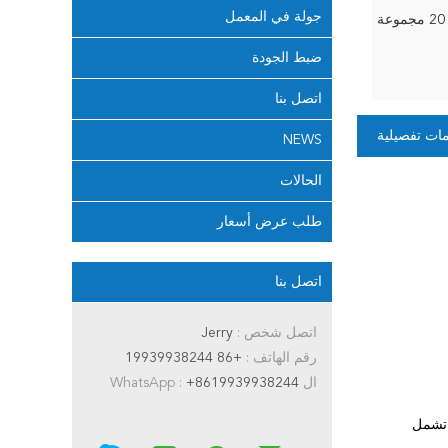
جولة في المعمل
20 مجموعة
ضبط الجودة
اتصل بنا
ات تفصيلية
NEWS
الحالات
طلب عرض أسعار
اتصل بنا
اتصل شخص :
Jerry
رقم الهاتف :
+86 19939938244
ال WhatsApp :
+8619939938244
.تشمل