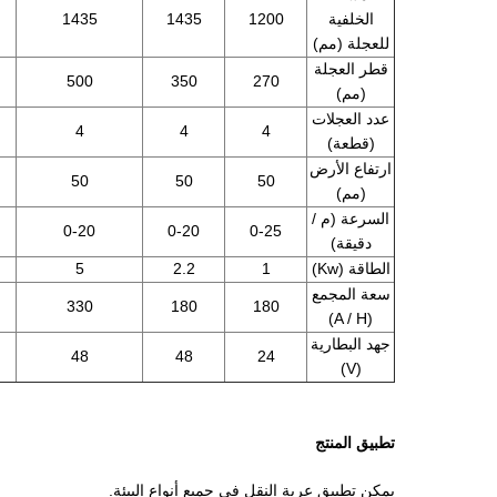
الخلفية
1200
1435
1435
للعجلة (مم)
قطر العجلة
500
350
270
(مم)
عدد العجلات
4
4
4
(قطعة)
ارتفاع الأرض
50
50
50
(مم)
السرعة (م /
0-20
0-20
0-25
دقيقة)
الطاقة (Kw)
1
2.2
5
سعة المجمع
330
180
180
(A / H)
جهد البطارية
48
48
24
(V)
تطبيق المنتج
يمكن تطبيق عربة النقل في جميع أنواع البيئة.