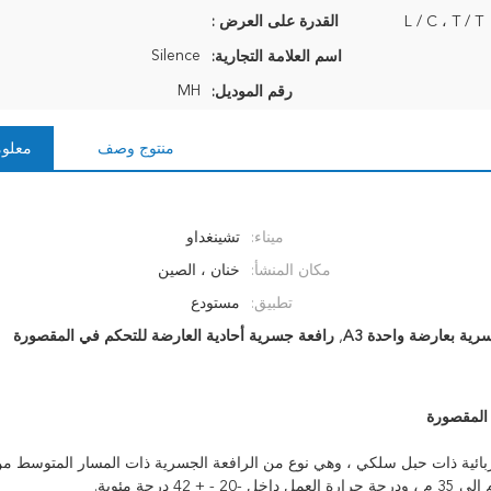
L / C ، T / T
القدرة على العرض :
Silence
اسم العلامة التجارية:
MH
رقم الموديل:
منتوج وصف
معلوم
ميناء:
تشينغداو
مكان المنشأ:
خنان ، الصين
تطبيق:
مستودع
ية بعارضة واحدة A3
,
رافعة جسرية أحادية العارضة للتحكم في المقصورة
ربائية ذات حبل سلكي ، وهي نوع من الرافعة الجسرية ذات المسار المتوسط ​​م