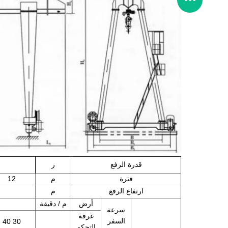
قدرة الرفع
ر
فترة
م
12
ارتفاع الرفع
م
أرض
م / دقيقة
سرعة
غرفة
السفر
30 40
التحكم