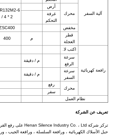
أرض
R132M2-6
آلية السفر
محرك
غرفة
/ 4 * 2
التحكم
مخفض
ZSC400
قطر
م
400
العجلة
اكتب لا.
سرعة
م / دقيقة
الرفع
رافعة كهربائية
سرعة
م / دقيقة
السفر
رفع
محرك
سفر
نظام العمل
تعريف عن الشركة
تركز شركة Co. ، Ltd
حبل الأسلاك الكهربائية ، ورافعة السلسلة ، ورافعة الجيب ، ور