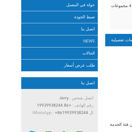
جولة في المعمل
4 مجموعات
ضبط الجودة
اتصل بنا
ات تفصيلية
NEWS
الحالات
طلب عرض أسعار
اتصل بنا
اتصل شخص :
Jerry
رقم الهاتف :
+86 19939938244
ال WhatsApp :
+8619939938244
ن فئة الخدمة