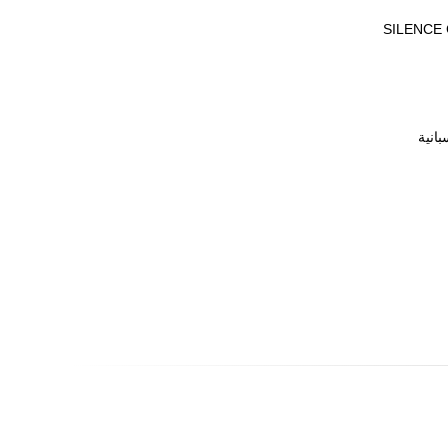
Mo العملاء دائمًا بمنتجات من الدرجة الأولى وخدمة ممتازة.يتبع موظفو SILENCE CRANE
بانية