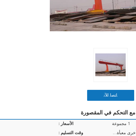
ﺎﺘﺼﻟ ﺍﻶﻧ
1 مجموعة
الأسعار :
أجزاء كهربائية ورافعة وأجزاء أخرى معبأة بواسطة صندوق خشب رقائقي عالي الجودة ؛ حزم من القماش البلاستي
وقت التسليم :