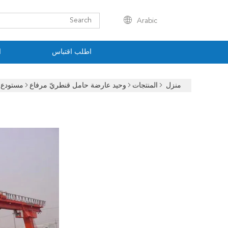
Arabic
اطلب اقتباس
ا
منزل
المنتجات
وحيد عارضة حامل قنطريّ مرفاع
مستودع A3 إلى A5 رافعة جسرية بعارضة واحدة مع التحكم في المقص