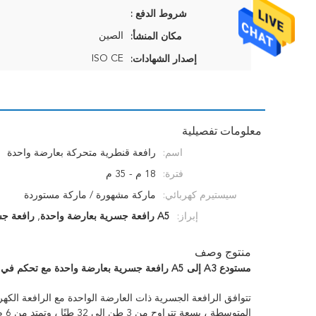
شروط الدفع :
الصين
مكان المنشأ:
ISO CE
إصدار الشهادات:
معلومات تفصيلية
اسم:
رافعة قنطرية متحركة بعارضة واحدة
فترة:
18 م - 35 م
سيستيرم كهربائي:
ماركة مشهورة / ماركة مستوردة
إبراز:
A5 رافعة جسرية بعارضة واحدة
,
رافعة جسر
منتوج وصف
مستودع A3 إلى A5 رافعة جسرية بعارضة واحدة مع تحكم في المقصورة
تتوافق الرافعة الجسرية ذات العارضة الواحدة مع الرافعة الكه
المتوسطة ، بسعة تتراوح من 3 طن إلى 32 طنًا ، وتمتد من 6 م إلى 35 م ، ودرجة حرارة العمل داخل -20 - + 42 درجة مئوية.