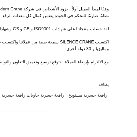
نظامًا صارمًا للتحكم في الجودة يضمن كمال كل معدات الرفع.
لقد حصلت منتجاتنا على شهادات ISO9001 و CE و GS وشهادات نظام الجودة الأخرى.بفضل منتجاتنا عالية الجودة وخدمة العملاء المتميزة.
اكتسبت SILENCE CRANE سمعة طيبة من عملائ
وماليزيا و 30 دولة أخرى.
مع الالتزام بإرضاء العملاء ، نتوقع توسيع وتعميق التعاون والتو
بطاقة:
رافعة جسرية مستودع
رافعة جسرية حاويات,رافعة جسرية 