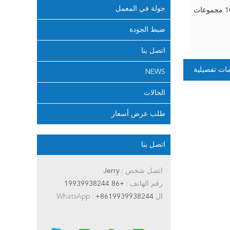
جولة في المعمل
جموعات
ضبط الجودة
اتصل بنا
ات تفصيلية
NEWS
الحالات
طلب عرض أسعار
اتصل بنا
اتصل شخص :
Jerry
رقم الهاتف :
+86 19939938244
ال WhatsApp :
+8619939938244