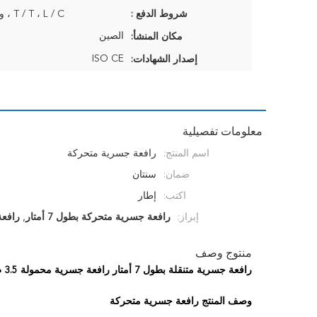
شروط الدفع :
T / T ، L / C ، ويسترن يونيون
الصين
مكان المنشأ:
ISO CE
إصدار الشهادات:
معلومات تفصيلية
اسم المنتج:
رافعة جسرية متحركة
ضمان:
سنتان
اكتب:
إطار
إبراز:
رافعة جسرية متحركة بطول 7 أمتار
,
رافعة
منتوج وصف
رافعة جسرية متنقلة بطول 7 أمتار رافعة جسرية محمولة 3.5 طن
وصف المنتج
رافعة جسرية متحركة