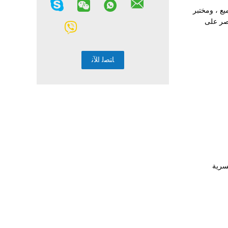
يع ، ومختبر
تصر على
جسرية