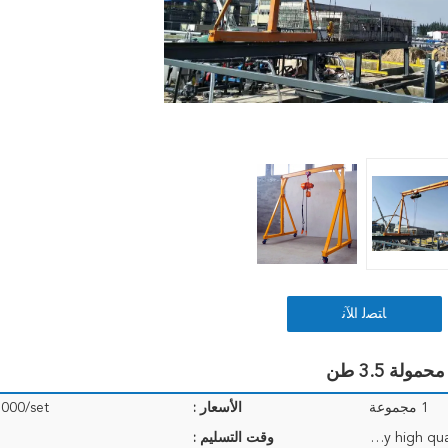
ﺎﺘﺼﻟ ﺍﻶﻧ
1 مجموعة
الأسعار :
000/set
<i>Electrical, hoist and other parts packed by high quality plywood crate;</i> <b>أجزاء كهربائية ورا
وقت التسليم :