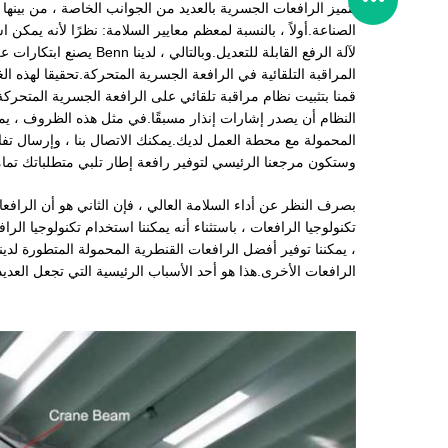
تتميز الرافعات الجسرية بالعديد من الجوانب الخاصة ، من بينه
الصناعة.أولاً ، بالنسبة لمعظم معايير السلامة: نظرًا لأنه يمك
لآلة الرفع القابلة للتعد
المراقبة التلقائية في الرافعة الجسرية المتحركة.تحقيقا لهذه الغ
قمنا بتثبيت نظام مراقبة تلقائي على الرافعة الجسرية المتحر
النظام أن يصدر إشارات إنذار مسبقًا.في مثل هذه الظروف ، يمكن
المحمولة مع محطة العمل لديك.يمكنك الاتصال بنا ، وإرسال تف
وستكون مرجعنا الرئيسي لتوفير رافعة إطار تلبي متطلباتك تمامً
بصرف النظر عن أداء السلامة العالي ، فإن الثاني هو أن الرافعا
تكنولوجيا الرافعات ، باستثناء أنه يمكننا استخدام تكنولوجيا الرافع
، يمكننا توفير أفضل الرافعات القنطرية المحمولة المتطورة لدي
الرافعات الأخرى.هذا هو أحد الأسباب الرئيسية التي تجعل العدي