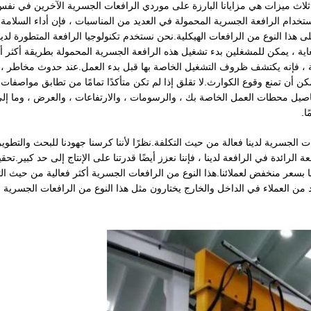
ا ثلاث ميزات هي مزايانا البارزة على موردي الرافعات الجسرية الآخرين في نف
ن استخدام الرافعة الجسرية المحمولة في العديد من المناسبات ، فإن أداء السلام
يل.وبالتالي ، لدينا Benn يصنع ابتكارات على هذا النوع من الرافعات الهيكلية.نحن نستخدم تكنولوجيا الرافعة المتطورة 
اية ، يمكن للمشغلين بدء تشغيل هذه الرافعة الجسرية المحمولة بطريقة أكثر أمانًا
كة ، فإنه يكتشف ظروف التشغيل الخاصة بها قبل بدء العمل.عند حدوث مخاطر ، 
 أن تمنع وقوع الكوارث.لا تقلق إذا لم تكن متأكدًا تمامًا من تطابق مواصفات 
اصيل محطات العمل الخاصة بك ، والرسومات ، والارتفاعات ، والعرض ، وما إلى
ا.
ت الجسرية لدينا فعالة من حيث التكلفة.نظرًا لأننا كرسنا جهودنا للبحث والتطو
ة الرائدة في الرافعة لدينا ، فإننا نعزز أيضًا قدرتنا على الإنتاج إلى حد كبير.تحقيق
نا بسعر منخفض لعملائنا.هذا النوع من الرافعات الجسرية أكثر فعالية من حيث ال
د من العملاء في الداخل والخارج يختارون مثل هذا النوع من الرافعات الجسرية 