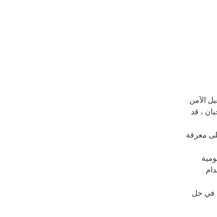
يل الآمن
ان ، قد
لى معرفة
ومية
دام
ك في حل