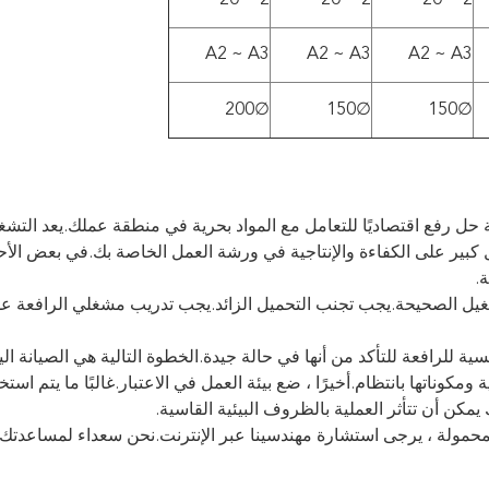
2 ~ 20
2 ~ 20
2 ~ 20
A2 ~ A3
A2 ~ A3
A2 ~ A3
∅200
∅150
∅150
ية حل رفع اقتصاديًا للتعامل مع المواد بحرية في منطقة عملك.يعد التشغ
ل كبير على الكفاءة والإنتاجية في ورشة العمل الخاصة بك.في بعض الأحي
.
شغيل الصحيحة.يجب تجنب التحميل الزائد.يجب تدريب مشغلي الرافعة ع
 للرافعة للتأكد من أنها في حالة جيدة.الخطوة التالية هي الصيانة الي
وناتها بانتظام.أخيرًا ، ضع بيئة العمل في الاعتبار.غالبًا ما يتم استخ
مكن أن تتأثر العملية بالظروف البيئية القاسية.
المحمولة ، يرجى استشارة مهندسينا عبر الإنترنت.نحن سعداء لمساعدت