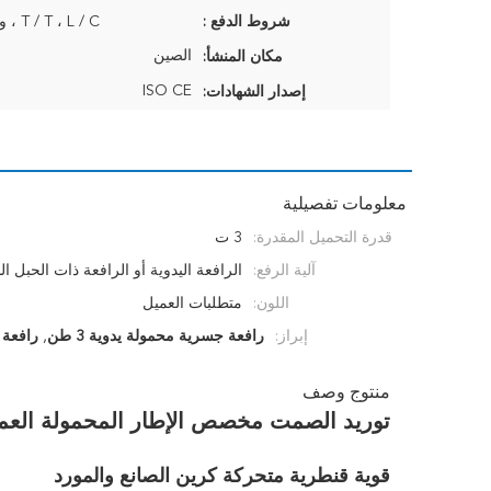
شروط الدفع :
T / T ، L / C ، ويسترن يونيون
الصين
مكان المنشأ:
ISO CE
إصدار الشهادات:
معلومات تفصيلية
قدرة التحميل المقدرة:
3 ت
آلية الرفع:
الرافعة اليدوية أو الرافعة ذات الحبل 
اللون:
متطلبات العميل
إبراز:
رافعة جسرية محمولة يدوية 3 طن
,
رافعة جس
منتوج وصف
توريد الصمت مخصص الإطار المحمولة العملاقة كرين 3T التشغيل 
قوية قنطرية متحركة كرين الصانع والمورد