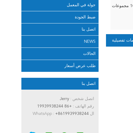
جولة في المعمل
جموعات
ضبط الجودة
اتصل بنا
ات تفصيلية
NEWS
الحالات
طلب عرض أسعار
اتصل بنا
اتصل شخص :
Jerry
رقم الهاتف :
+86 19939938244
ال WhatsApp :
+8619939938244