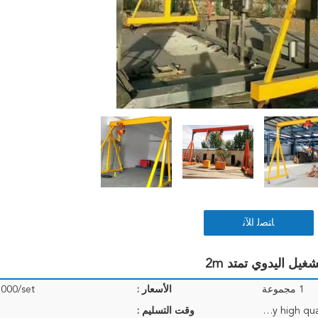
ﺎﺘﺼﻟ ﺍﻶﻧ
1 مجموعة
الأسعار :
000/set
<i>Electrical, hoist and other parts packed by high quality plywood crate;</i> <b>أجزاء كهربائية ورا
وقت التسليم :