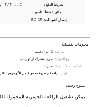
شروط الدفع :
T / T ، L / C ، ويسترن يونيون
الصين
مكان المنشأ:
ISO CE
إصدار الشهادات:
معلومات تفصيلية
سرعة:
10 م / دقيقة
نوع الجوال:
يدوي متحرك أو كهربائي
المكونات الأساسية:
محرك
إبراز:
رافعة جسرية محمولة من الألومنيوم 10T
,
منتوج وصف
يمكن تشغيل الرافعة الجسرية المحمولة الكهربائية 10T برا