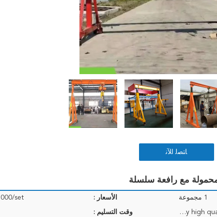
ﺎﺘﺼﻟ ﺍﻶﻧ
1 مجموعة
الأسعار :
000/set
<i>Electrical, hoist and other parts packed by high quality plywood crate;</i> <b>أجزاء كهربائية ورا
وقت التسليم :