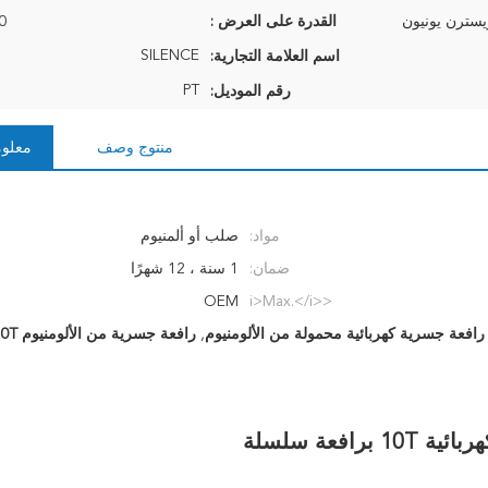
القدرة على العرض :
10 م
SILENCE
اسم العلامة التجارية:
PT
رقم الموديل:
منتوج وصف
معلوم
مواد:
صلب أو ألمنيوم
ضمان:
1 سنة ، 12 شهرًا
OEM
<i>Max.</i>
<b>ماكس.</b>
رافعة جسرية كهربائية محمولة من الألومنيوم
,
رافعة جسرية من الألومنيوم 10T
<i>Lifting Height</i>
<b>ارتفاع الرفع</b>:
فعة سلسلة