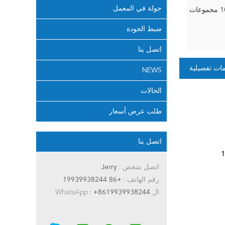
جولة في المعمل
جموعات
ضبط الجودة
اتصل بنا
ات تفصيلية
NEWS
الحالات
طلب عرض أسعار
اتصل بنا
اتصل شخص :
Jerry
رقم الهاتف :
+86 19939938244
ال WhatsApp :
+8619939938244