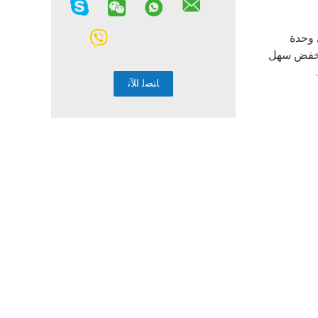
 القنطرية ذات السعة 10 طن تأتي في وحدة
 وخفض سهل