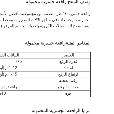
وصف المنتج رافعة جسرية محمولة
محمولة ، توجد عادة في متاجر الآلات الصغيرة ، ومحط
بينما تسمح لك العجلات الكروية بتحريك الجسم المرفوع ب
المعايير الفنية
رافعة جسرية محمولة
العنصر
البيانات الف
قدرة الرفع
0.5
امتداد
1-12 م (أو يمكن حسب الطلب الزبون)
ارتفاع الرفع
1-15 م (أو يمكن حسب الطلب الزبون)
رقم العجلة
معدات الرفع
رافعة يدوية
قوة
3 أطوار AC 50HZ 380V
مزايا الرافعة الجسرية المحمولة