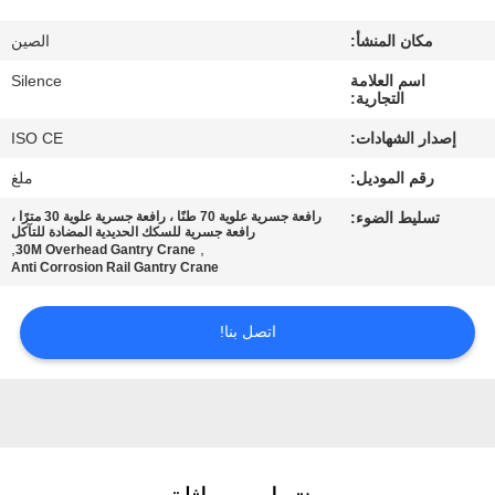
مكان المنشأ:
الصين
مراقبة
اسم العلامة
Silence
الجودة
التجارية:
إصدار الشهادات:
ISO CE
اتصل
رقم الموديل:
ملغ
بنا
تسليط الضوء:
رافعة جسرية علوية 70 طنًا ، رافعة جسرية علوية 30 مترًا ،
رافعة جسرية للسكك الحديدية المضادة للتآكل
,
,
30M Overhead Gantry Crane
اطلب
Anti Corrosion Rail Gantry Crane
اقتباس
اتصل بنا!
خريطة
الموقع
PRIVACY