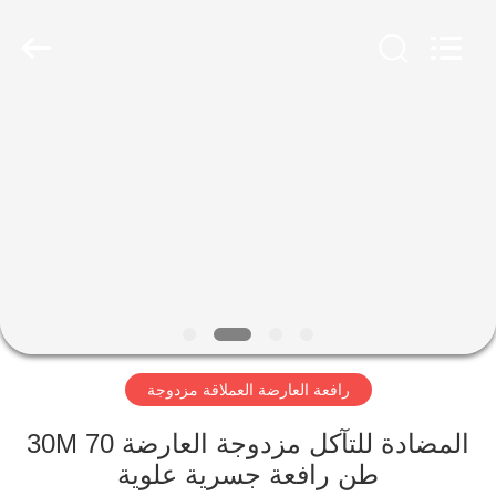
Henan
Silence
Industry
Co.,
Ltd..
All
Rights
Reserved.
الصفحة
الرئيسية
منتجات
معلومات
عنا
رافعة العارضة العملاقة مزدوجة
جولة
في
المضادة للتآكل مزدوجة العارضة 30M 70
طن رافعة جسرية علوية
المعمل