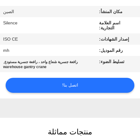
مكان المنشأ:
الصين
مراقبة
اسم العلامة
Silence
الجودة
التجارية:
إصدار الشهادات:
ISO CE
اتصل
رقم الموديل:
mh
بنا
تسليط الضوء:
,
رافعة جسرية شعاع واحد ، رافعة جسرية مستودع
warehouse gantry crane
اطلب
اقتباس
اتصل بنا!
خريطة
الموقع
منتجات مماثلة
PRIVACY