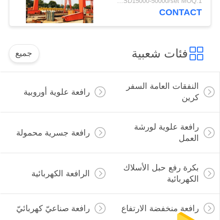
USD15000-50000/set MOQ:1 مجموعة
CONTACT
فئات شعبية
جميع
النفقات العامة السفر
رافعة علوية أوروبية
كرين
رافعة علوية لورشة
رافعة جسرية محمولة
العمل
بكرة رفع حبل الأسلاك
الرافعة الكهربائية
الكهربائية
رافعة منخفضة الارتفاع
رافعة صناعيّ كهربائيّ