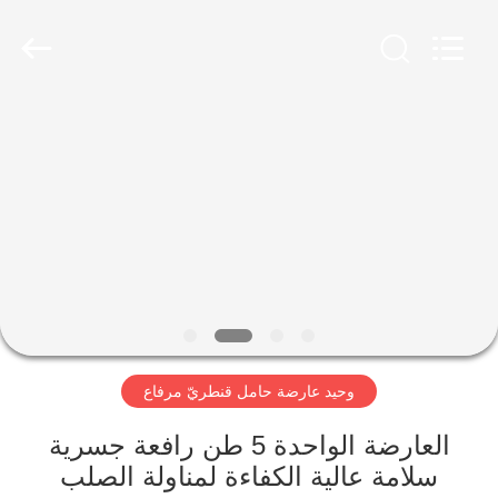
Henan
Silence
Industry
Co.,
Ltd..
All
Rights
Reserved.
الصفحة
الرئيسية
منتجات
معلومات
عنا
وحيد عارضة حامل قنطريّ مرفاع
جولة
في
العارضة الواحدة 5 طن رافعة جسرية
سلامة عالية الكفاءة لمناولة الصلب
المعمل