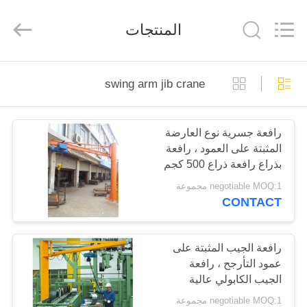
Henan
Silence
Industry
المنتجات
Co.,
Ltd..
All
Rights
Reserved.
الصفحة
swing arm jib crane
الرئيسية
رافعة جسرية نوع العارضة
منتجات
المثبتة على العمود ، رافعة
بذراع رافعة ذراع 500 كجم
معلومات
موثوقة
negotiable MOQ:1 مجموعة
CONTACT
عنا
جولة
رافعة الجيب المثبتة على
عمود التأرجح ، رافعة
في
الجيب الكابولي عالية
المعمل
الاستقرار
negotiable MOQ:1 مجموعة