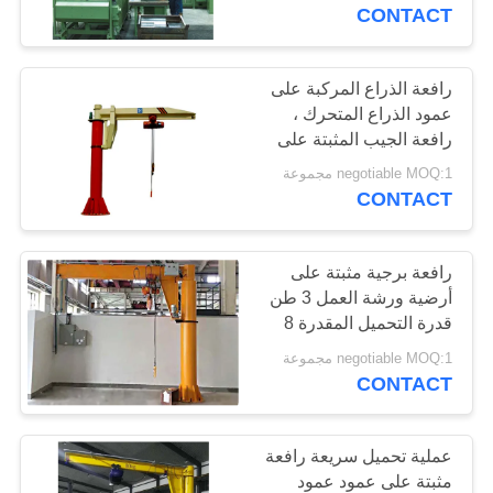
CONTACT
مراقبة
الجودة
رافعة الذراع المركبة على
عمود الذراع المتحرك ،
رافعة الجيب المثبتة على
اتصل
السلامة العالية
negotiable MOQ:1 مجموعة
بنا
CONTACT
اطلب
رافعة برجية مثبتة على
أرضية ورشة العمل 3 طن
اقتباس
قدرة التحميل المقدرة 8
متر / دقيقة سرعة الرفع
negotiable MOQ:1 مجموعة
خريطة
CONTACT
الموقع
عملية تحميل سريعة رافعة
PRIVACY
مثبتة على عمود عمود