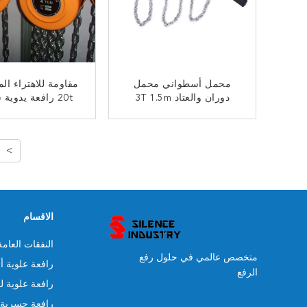
محمل أسطواني محمل
مقاومة للاهتراء الم
دوران والعتاد 3T 1.5m
20t رافعة يدوي
سلسلة رافعة يدوية
متحركة
ﺎﺘﺼﻟ ﺍﻶﻧ
ﺎﺘﺼﻟ ﺍﻶﻧ
>
الاقسام
النفقات العام
متخصص عالمي في حلول رفع
رافعة علوية أ
الرفع
رافعة علوية ل
رافعة جسرية 