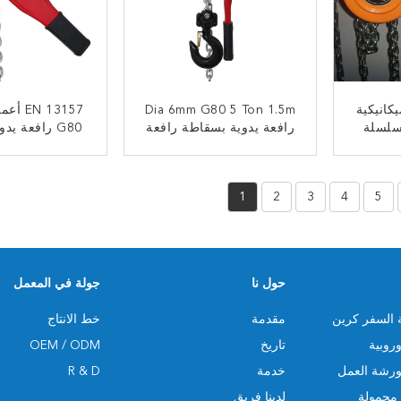
يكانيكية
Dia 6mm G80 5 Ton 1.5m
ة سلسلة
رافعة يدوية بسقاطة رافعة
G80 رافعة يدوية بسلسلة
ﺎﺘﺼﻟ ﺍﻶﻧ
ﺎﺘﺼﻟ ﺍﻶ
1
2
3
4
5
حول نا
جولة في المعمل
ة السفر كرين
مقدمة
خط الانتاج
وروبية
تاريخ
OEM / ODM
ورشة العمل
خدمة
R & D
محمولة
لدينا فريق