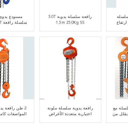
 سلسلة
رافعة سلسلة يدوية 50T
مستودع يدوى
افعة 3m - 20m ارتفاع
1.5m 250Kg SS
للتأثير
رفع الجهاز س
ﺎﺘﺼﻟ ﺍﻶﻧ
ﺎﺘﺼﻟ ﺍﻶ
سلسلة مع
رافعة يدوية سلسلة ملونة
2 طن رافعة يد
يقلل من
اختيارية متعددة الأغراض
المواصفات كام
لرفع مواد البناء
مشوهة بس
ﺎﺘﺼﻟ ﺍﻶﻧ
ﺎﺘﺼﻟ ﺍﻶ