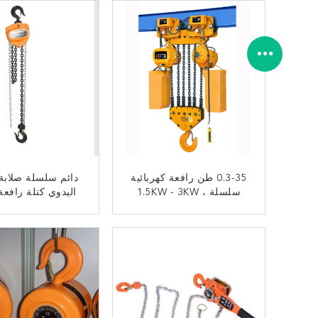
0.3-35 طن رافعة كهربائية
دائم سلسلة صلابة 
سلسلة ، 1.5KW - 3KW
رافعة سلسلة الثقيلة OEM
محامل مختومة الأ
متاح
ﺎﺘﺼﻟ ﺍﻶﻧ
ﺎﺘﺼﻟ ﺍﻶﻧ