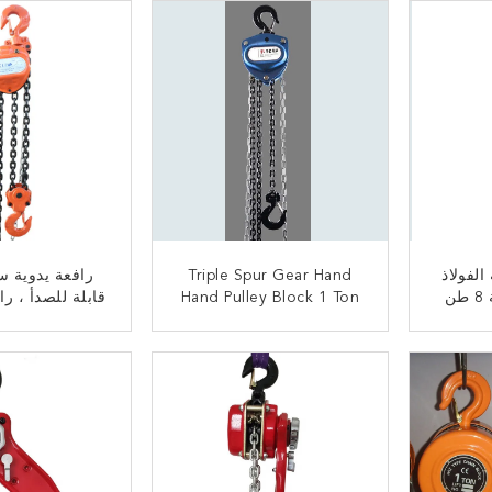
الفولاذ
Triple Spur Gear Hand
رافعة يدوية س
اليدوي كتلة رافعة 8 طن
Hand Pulley Block 1 Ton
قابلة للصدأ ، ر
سطوانة
كفاءة تشغيلية عالية
1 طن لا تشوه 
الخدمة ال
ﺎﺘﺼﻟ ﺍﻶﻧ
ﺎﺘﺼﻟ ﺍﻶ