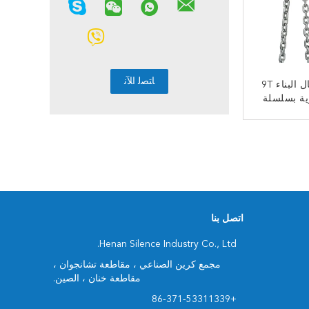
EN 13157 أعمال البناء 9T
ﻧ
اتصل بنا
Henan Silence Industry Co., Ltd.
مجمع كرين الصناعي ، مقاطعة تشانجوان ،
مقاطعة خنان ، الصين.
+86-371-53311339