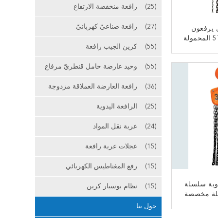
(25)
رافعة منخفضة الارتفاع
(27)
رافعة صناعيّ كهربائيّ
 يرفعون
سلسلة رافعة 5T المحمولة
(55)
كرين الجيب رافعة
هل الحمل
ﻧ
(55)
وحيد عارضة حامل قنطريّ مرفاع
(36)
رافعة العارضة العملاقة مزدوجة
(25)
الرافعة اليدوية
(24)
عربة نقل المواد
(15)
عجلات عربة رافعة
(15)
رفع المغناطيس الكهربائي
وية سلسلة
(15)
نظام بوسبار كرين
لة مخصصة
هولة
حول بنا
ﻧ