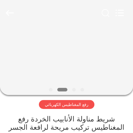
Henan
Silence
Industry
Co.,
Ltd..
All
Rights
Reserved.
الصفحة
الرئيسية
منتجات
معلومات
عنا
رفع المغناطيس الكهربائي
جولة
في
شريط مناولة الأنابيب الخردة رفع
المغناطيس تركيب مريحة لرافعة الجسر
المعمل