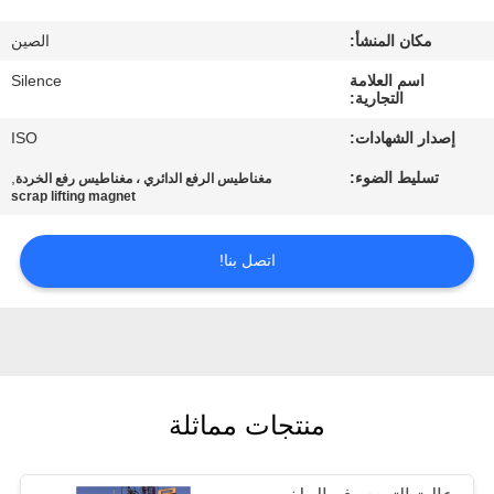
مكان المنشأ:
الصين
مراقبة
اسم العلامة
Silence
الجودة
التجارية:
إصدار الشهادات:
ISO
اتصل
تسليط الضوء:
,
مغناطيس الرفع الدائري ، مغناطيس رفع الخردة
بنا
scrap lifting magnet
اتصل بنا!
اطلب
اقتباس
خريطة
الموقع
منتجات مماثلة
PRIVACY